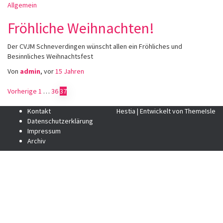
Allgemein
Fröhliche Weihnachten!
Der CVJM Schneverdingen wünscht allen ein Fröhliches und
Besinnliches Weihnachtsfest
Von
admin
, vor
15 Jahren
Seitennummerierung
Vorherige
1
…
36
37
der
Kontakt
Hestia | Entwickelt von
ThemeIsle
Datenschutzerklärung
Beiträge
Impressum
Archiv