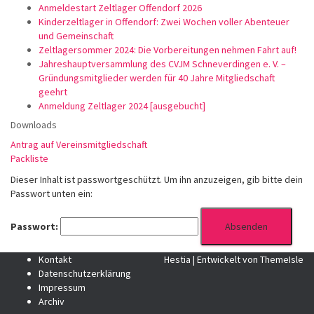
Anmeldestart Zeltlager Offendorf 2026
Kinderzeltlager in Offendorf: Zwei Wochen voller Abenteuer
und Gemeinschaft
Zeltlagersommer 2024: Die Vorbereitungen nehmen Fahrt auf!
Jahreshauptversammlung des CVJM Schneverdingen e. V. –
Gründungsmitglieder werden für 40 Jahre Mitgliedschaft
geehrt
Anmeldung Zeltlager 2024 [ausgebucht]
Downloads
Antrag auf Vereinsmitgliedschaft
Packliste
Dieser Inhalt ist passwortgeschützt. Um ihn anzuzeigen, gib bitte dein
Passwort unten ein:
Passwort:
Kontakt
Hestia | Entwickelt von
ThemeIsle
Datenschutzerklärung
Impressum
Archiv