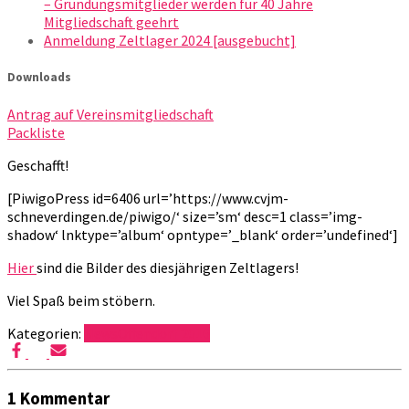
– Gründungsmitglieder werden für 40 Jahre
Mitgliedschaft geehrt
Anmeldung Zeltlager 2024 [ausgebucht]
Downloads
Antrag auf Vereinsmitgliedschaft
Packliste
Geschafft!
[PiwigoPress id=6406 url=’https://www.cvjm-
schneverdingen.de/piwigo/‘ size=’sm‘ desc=1 class=’img-
shadow‘ lnktype=’album‘ opntype=’_blank‘ order=’undefined‘]
Hier
sind die Bilder des diesjährigen Zeltlagers!
Viel Spaß beim stöbern.
Kategorien:
News
Offendorf 2016
1 Kommentar