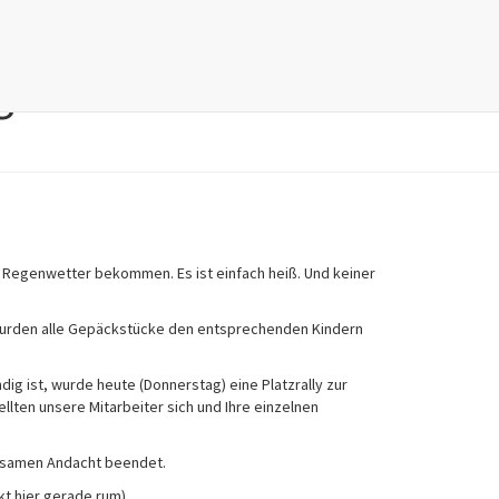
g 1
und Regenwetter bekommen. Es ist einfach heiß. Und keiner
wurden alle Gepäckstücke den entsprechenden Kindern
dig ist, wurde heute (Donnerstag) eine Platzrally zur
llten unsere Mitarbeiter sich und Ihre einzelnen
nsamen Andacht beendet.
ckt hier gerade rum)