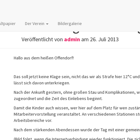
s Offendorftagebuch – Ta
Altpapier
Der Verein
Bildergalerie
Veröffentlicht von
admin
am
26. Juli 2013
Hallo aus dem heißen Offendorf!
Das soll jetzt keine Klage sein, nicht das wir als Strafe hier 12°C 
lässt sich davon unterkriegen.
Nach der Ankunft gestern, ohne großen Stau und Komplikationen, 
zugeordnet und die Zeit des Einlebens beginnt.
Damit die Kinder auch wissen, wer hier auf dem Platz für wen zustän
Mitarbeitervorstellung veranstaltet. An verschiedenen Stationen ste
Arbeitsbereiche vor.
Nach dem stärkenden Abendessen wurde der Tag mit einer gemei
(Bild folgt, wenn die Internetverbindung wieder funktioniert, Die zi