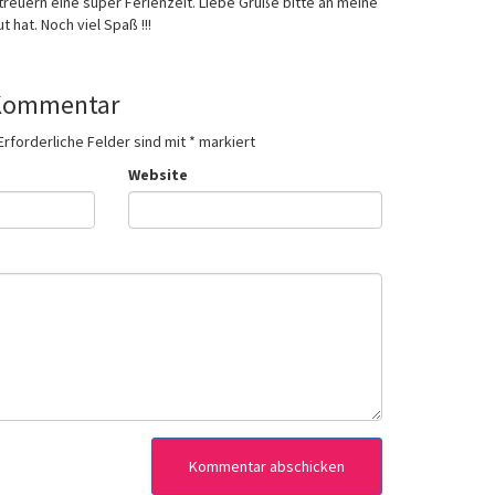
treuern eine super Ferienzeit. Liebe Grüße bitte an meine
 hat. Noch viel Spaß !!!
 Kommentar
Erforderliche Felder sind mit
*
markiert
Website