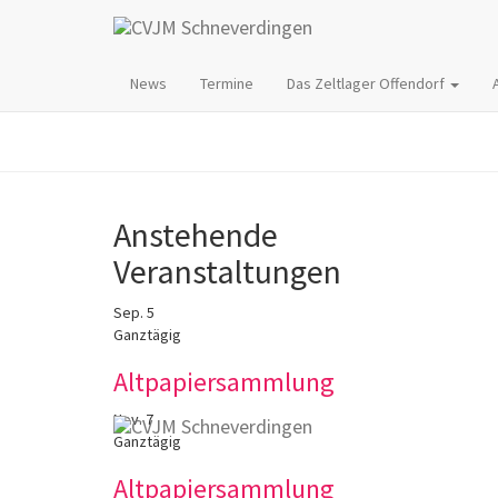
Da
News
Termine
Das Zeltlager Offendorf
Anstehende
Veranstaltungen
Sep.
5
Ganztägig
Altpapiersammlung
Nov.
7
Ganztägig
Altpapiersammlung