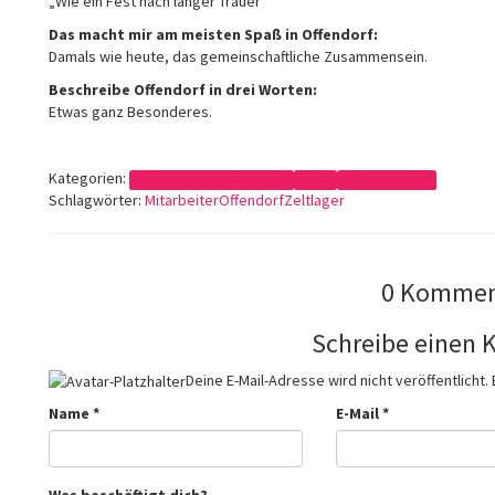
„Wie ein Fest nach langer Trauer“
Das macht mir am meisten Spaß in Offendorf:
Damals wie heute, das gemeinschaftliche Zusammensein.
Beschreibe Offendorf in drei Worten:
Etwas ganz Besonderes.
Kategorien:
Mitarbeiter/in des Monats
News
Offendorf 2015
Schlagwörter:
Mitarbeiter
Offendorf
Zeltlager
0 Kommen
Schreibe einen
Deine E-Mail-Adresse wird nicht veröffentlicht.
Name
*
E-Mail
*
Was beschäftigt dich?