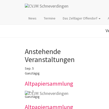
Mi
News
Termine
Das Zeltlager Offendorf
V
Anstehende
Veranstaltungen
Sep.
5
Ganztägig
Altpapiersammlung
Nov.
7
Ganztägig
Altpapiersammlung