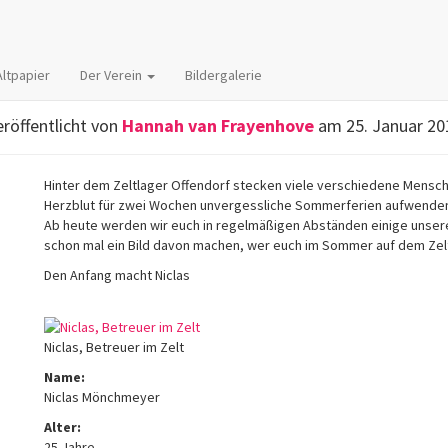
tarbeiter des Monats – Nic
Altpapier
Der Verein
Bildergalerie
eröffentlicht von
Hannah van Frayenhove
am
25. Januar 20
Hinter dem Zeltlager Offendorf stecken viele verschiedene Mensche
Herzblut für zwei Wochen unvergessliche Sommerferien aufwende
Ab heute werden wir euch in regelmäßigen Abständen einige unserer
schon mal ein Bild davon machen, wer euch im Sommer auf dem Zelt
Den Anfang macht Niclas
Niclas, Betreuer im Zelt
Name:
Niclas Mönchmeyer
Alter:
25 Jahre