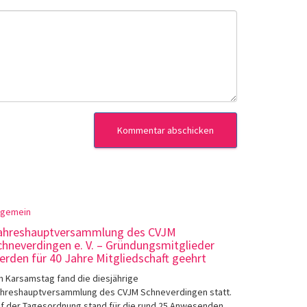
lgemein
ahreshauptversammlung des CVJM
chneverdingen e. V. – Gründungsmitglieder
erden für 40 Jahre Mitgliedschaft geehrt
 Karsamstag fand die diesjährige
hreshauptversammlung des CVJM Schneverdingen statt.
f der Tagesordnung stand für die rund 25 Anwesenden