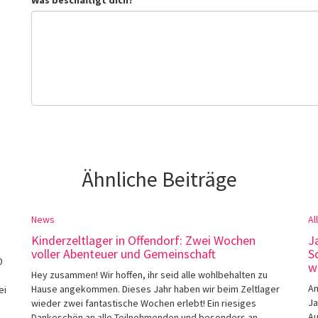
Ähnliche Beiträge
News
Al
Kinderzeltlager in Offendorf: Zwei Wochen
J
voller Abenteuer und Gemeinschaft
S
0
w
Hey zusammen! Wir hoffen, ihr seid alle wohlbehalten zu
Am
Hause angekommen. Dieses Jahr haben wir beim Zeltlager
ei
Ja
wieder zwei fantastische Wochen erlebt! Ein riesiges
Au
Dankeschön an alle Teilnehmenden und besonders an