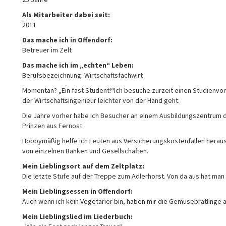
Als Mitarbeiter dabei seit:
2011
Das mache ich in Offendorf:
Betreuer im Zelt
Das mache ich im „echten“ Leben:
Berufsbezeichnung: Wirtschaftsfachwirt
Momentan? „Ein fast Student!“Ich besuche zurzeit einen Studienvor
der Wirtschaftsingenieur leichter von der Hand geht.
Die Jahre vorher habe ich Besucher an einem Ausbildungszentrum d
Prinzen aus Fernost.
Hobbymäßig helfe ich Leuten aus Versicherungskostenfallen herau
von einzelnen Banken und Gesellschaften.
Mein Lieblingsort auf dem Zeltplatz:
Die letzte Stufe auf der Treppe zum Adlerhorst. Von da aus hat man
Mein Lieblingsessen in Offendorf:
Auch wenn ich kein Vegetarier bin, haben mir die Gemüsebratling
Mein Lieblingslied im Liederbuch: